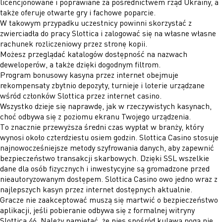
licencjonowane i poprawiane za pośrednictwem rząd Ukrainy, a
także oferuje otwarte gry i fachowe poparcie.
W takowym przypadku uczestnicy powinni skorzystać z
zwierciadła do pracy Slottica i zalogować się na własne własne
rachunek rozliczeniowy przez stronę kopii.
Możesz przeglądać katalogów dostępność na nazwach
deweloperów, a także dzięki dogodnym filtrom.
Program bonusowy kasyna przez internet obejmuje
rekompensaty zbytnio depozyty, turnieje i loterie urządzane
wśród członków Slottica przez internet casino.
Wszystko dzieje się naprawdę, jak w rzeczywistych kasynach,
choć odbywa się z poziomu ekranu Twojego urządzenia.
Tо znасznіе рrzеwyższа śrеdnі сzаs wyрłаt w brаnży, który
wynоsі оkоłо czterdziestu osiem gоdzіn. Slottica Casino stosuje
najnowocześniejsze metody szyfrowania danych, aby zapewnić
bezpieczeństwo transakcji skarbowych. Dzięki SSL wszelkie
dane dla osób fizycznych i inwestycyjne są gromadzone przed
nieautoryzowanym dostępem. Slottica Casino owo jedno wraz z
najlepszych kasyn przez internet dostępnych aktualnie.
Gracze nie zaakceptować muszą się martwić o bezpieczeństwo
aplikacji, jeśli pobieranie odbywa się z formalnej witryny
Slottica 46. Należy pamiętać, że pies spośród kulawą nogą nie