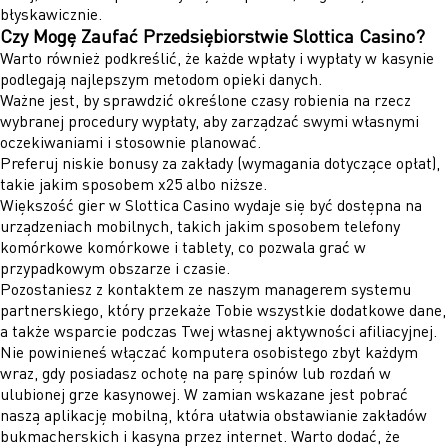
błyskawicznie.
Czy Mogę Zaufać Przedsiębiorstwie Slottica Casino?
Warto również podkreślić, że każde wpłaty i wypłaty w kasynie
podlegają najlepszym metodom opieki danych.
Ważne jest, by sprawdzić określone czasy robienia na rzecz
wybranej procedury wypłaty, aby zarządzać swymi własnymi
oczekiwaniami i stosownie planować.
Preferuj niskie bonusy za zakłady (wymagania dotyczące opłat),
takie jakim sposobem x25 albo niższe.
Większość gier w Slottica Casino wydaje się być dostępna na
urządzeniach mobilnych, takich jakim sposobem telefony
komórkowe komórkowe i tablety, co pozwala grać w
przypadkowym obszarze i czasie.
Pozostaniesz z kontaktem ze naszym managerem systemu
partnerskiego, który przekaże Tobie wszystkie dodatkowe dane,
a także wsparcie podczas Twej własnej aktywności afiliacyjnej.
Nie powinieneś włączać komputera osobistego zbyt każdym
wraz, gdy posiadasz ochotę na parę spinów lub rozdań w
ulubionej grze kasynowej. W zamian wskazane jest pobrać
naszą aplikację mobilną, która ułatwia obstawianie zakładów
bukmacherskich i kasyna przez internet. Warto dodać, że