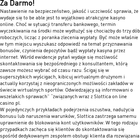
Za Darmo!
Nastawienie na bezpieczeństwo, jakość i uczciwość sprawia, że
wydaje się to be able jest to wyjątkowo atrakcyjne kasyno
online. Choć w sytuacji transferu bankowego, termin
wyczekiwania na środki może wydłużyć się chociażby do trzy dób
roboczych, licząc z poranka zlecenia wypłaty. Być może właśnie
w tym miejscu wyszukasz odpowiedź na temat przyznawania
bonusów, czynienia depozytów bądź wypłaty kasyna przez
internet. Wśród ewidencje pytań wydaje się możliwość
skontaktowania się bezpośredniego z konsultantem, którą
zawsze możesz wybrać od czasu razu. Ścigaj się w
superszybkich wyścigach, kibicuj wirtualnym drużynom i
actually korzystaj z nieograniczonych możliwości zakładów w
świecie wirtualnych sportów. Odwiedzający są informowani o
wszelakich sprawach” “związanych wraz z Slottica on line
casino pl.
W pojedynczych przykładach podejrzenia oszustwa, nadużycia
bonusu lub naruszenia warunków, Slottica zastrzega samemu
uprawnienie do blokowania kont użytkowników. W tego rodzaju
przypadkach zachęca się klientów do skontaktowania się
spośród dedykowanym zespołem obsługi klienta dla rozwiązania