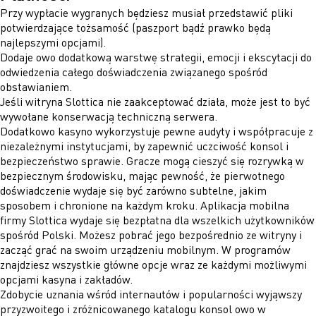
Przy wypłacie wygranych będziesz musiał przedstawić pliki
potwierdzające tożsamość (paszport bądź prawko będą
najlepszymi opcjami).
Dodaje owo dodatkową warstwę strategii, emocji i ekscytacji do
odwiedzenia całego doświadczenia związanego spośród
obstawianiem.
Jeśli witryna Slottica nie zaakceptować działa, może jest to być
wywołane konserwacją techniczną serwera.
Dodatkowo kasyno wykorzystuje pewne audyty i współpracuje z
niezależnymi instytucjami, by zapewnić uczciwość konsol i
bezpieczeństwo sprawie. Gracze mogą cieszyć się rozrywką w
bezpiecznym środowisku, mając pewność, że pierwotnego
doświadczenie wydaje się być zarówno subtelne, jakim
sposobem i chronione na każdym kroku. Aplikacja mobilna
firmy Slottica wydaje się bezpłatna dla wszelkich użytkowników
spośród Polski. Możesz pobrać jego bezpośrednio ze witryny i
zacząć grać na swoim urządzeniu mobilnym. W programów
znajdziesz wszystkie główne opcje wraz ze każdymi możliwymi
opcjami kasyna i zakładów.
Zdobycie uznania wśród internautów i popularności wyjąwszy
przyzwoitego i zróżnicowanego katalogu konsol owo w