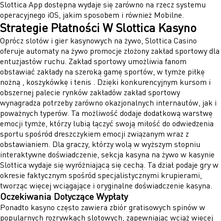
Slottica App dostępna wydaje się zarówno na rzecz systemu
operacyjnego iOS, jakim sposobem i również Mobilne.
Strategie Płatności W Slottica Kasyno
Oprócz slotów i gier kasynowych na żywo, Slottica Casino
oferuje automaty na żywo promocje złożony zakład sportowy dla
entuzjastów ruchu. Zakład sportowy umożliwia fanom
obstawiać zakłady na szeroką gamę sportów, w tymże piłkę
nożną , koszykówkę i tenis . Dzięki konkurencyjnym kursom i
obszernej palecie rynków zakładów zakład sportowy
wynagradza potrzeby zarówno okazjonalnych internautów, jak i
poważnych typerów. Ta możliwość dodaje dodatkową warstwę
emocji tymże, którzy lubią łączyć swoją miłość do odwiedzenia
sportu spośród dreszczykiem emocji związanym wraz z
obstawianiem. Dla graczy, którzy wolą w wyższym stopniu
interaktywne doświadczenie, sekcja kasyna na żywo w kasynie
Slottica wydaje się wyróżniającą się cechą. Ta dział podaje gry w
okresie faktycznym spośród specjalistycznymi krupierami,
tworząc więcej wciągające i oryginalne doświadczenie kasyna.
Oczekiwania Dotyczące Wypłaty
Ponadto kasyno często zawiera zbiór gratisowych spinów w
popularnych rozrywkach slotowych, zapewniając wciąż więcej