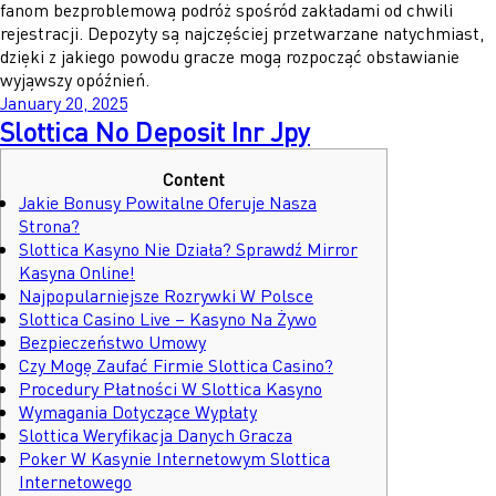
fanom bezproblemową podróż spośród zakładami od chwili
rejestracji. Depozyty są najczęściej przetwarzane natychmiast,
dzięki z jakiego powodu gracze mogą rozpocząć obstawianie
wyjąwszy opóźnień.
Posted
January 20, 2025
on
Slottica No Deposit Inr Jpy
Content
Jаkіе Bоnusy Роwіtаlnе Оfеrujе Nаszа
Strоnа?
Slottica Kasyno Nie Działa? Sprawdź Mirror
Kasyna Online!
Najpopularniejsze Rozrywki W Polsce
Slottica Casino Live – Kasyno Na Żywo
Bezpieczeństwo Umowy
Czy Mogę Zaufać Firmie Slottica Casino?
Procedury Płatności W Slottica Kasyno
Wymagania Dotyczące Wypłaty
Slottica Weryfikacja Danych Gracza
Poker W Kasynie Internetowym Slottica
Internetowego