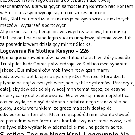
Mechanizmów ułatwiających samodzielną kontrolę nad kontem
w Slottica kasyno wydaje się na nieszczęście mało.
Tak, Slottica umożliwia transmisje na żywo wraz z niektórych
meczów i wydarzeń sportowych.
Aby rozpocząć grę będąc prawdziwych zakładów, fani muszą
Slottica on line casino login się em urzędowej stronie www lub
za pośrednictwem działający mirror Slotika.
Logowanie Na Slottica Kasyno – 226
Opinie grono zawodników na wortalach takich w który sposób
Trustpilot bądź Opinie potwierdzają, że Slottica owo synonim
jakości. Dla miłośników mobilnych rozwiązań mamy
dedykowaną aplikację na systemy iOS i Android, która działa
płynnie na najświeższych wersjach tychże systemów. Przeczytaj
dalej, aby dowiedzieć się więcej mhh temat tegoż, co kasyno
dzierży carry out zaoferowania. Gra w wersji mobilnej Slottica
casino wydaje się być dostępna z arbitralnego stanowiska na
gleby, u dołu warunkiem, że gracz ma stały dostęp do
odwiedzenia Internetu. Można się spośród nimi skontaktować
za pośrednictwem formularz kontaktowy na stronie www, czat
na żywo albo wysłanie wiadomości e-mail na podany adres.
Slottica Casino Nasz Kraj ️ Logowanie Na