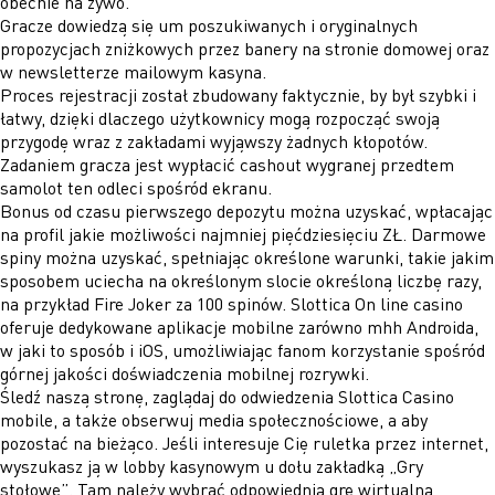
obecnie na żywo.
Gracze dowiedzą się um poszukiwanych i oryginalnych
propozycjach zniżkowych przez banery na stronie domowej oraz
w newsletterze mailowym kasyna.
Proces rejestracji został zbudowany faktycznie, by był szybki i
łatwy, dzięki dlaczego użytkownicy mogą rozpocząć swoją
przygodę wraz z zakładami wyjąwszy żadnych kłopotów.
Zadaniem gracza jest wypłacić cashout wygranej przedtem
samolot ten odleci spośród ekranu.
Bonus od czasu pierwszego depozytu można uzyskać, wpłacając
na profil jakie możliwości najmniej pięćdziesięciu ZŁ. Darmowe
spiny można uzyskać, spełniając określone warunki, takie jakim
sposobem uciecha na określonym slocie określoną liczbę razy,
na przykład Fire Joker za 100 spinów. Slottica On line casino
oferuje dedykowane aplikacje mobilne zarówno mhh Androida,
w jaki to sposób i iOS, umożliwiając fanom korzystanie spośród
górnej jakości doświadczenia mobilnej rozrywki.
Śledź naszą stronę, zaglądaj do odwiedzenia Slottica Casino
mobile, a także obserwuj media społecznościowe, a aby
pozostać na bieżąco. Jeśli interesuje Cię ruletka przez internet,
wyszukasz ją w lobby kasynowym u dołu zakładką „Gry
stołowe”. Tam należy wybrać odpowiednią grę wirtualną