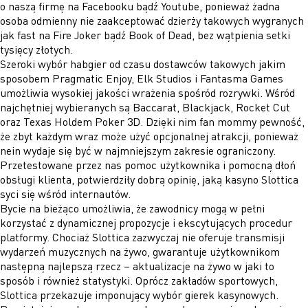
o naszą firmę na Facebooku bądź Youtube, ponieważ żadna
osoba odmienny nie zaakceptować dzierży takowych wygranych
jak fast na Fire Joker bądź Book of Dead, bez wątpienia setki
tysięcy złotych.
Szeroki wybór habgier od czasu dostawców takowych jakim
sposobem Pragmatic Enjoy, Elk Studios i Fantasma Games
umożliwia wysokiej jakości wrażenia spośród rozrywki. Wśród
najchętniej wybieranych są Baccarat, Blackjack, Rocket Cut
oraz Texas Holdem Poker 3D. Dzięki nim fan mommy pewność,
że zbyt każdym wraz może użyć opcjonalnej atrakcji, ponieważ
nein wydaje się być w najmniejszym zakresie ograniczony.
Przetestowane przez nas pomoc użytkownika i pomocną dłoń
obsługi klienta, potwierdziły dobrą opinię, jaką kasyno Slottica
syci się wśród internautów.
Bycie na bieżąco umożliwia, że zawodnicy mogą w pełni
korzystać z dynamicznej propozycje i ekscytujących procedur
platformy. Chociaż Slottica zazwyczaj nie oferuje transmisji
wydarzeń muzycznych na żywo, gwarantuje użytkownikom
następną najlepszą rzecz – aktualizacje na żywo w jaki to
sposób i również statystyki. Oprócz zakładów sportowych,
Slottica przekazuje imponujący wybór gierek kasynowych.