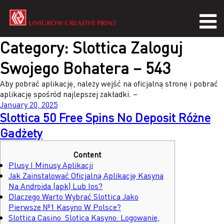
Category:
Slottica Zaloguj
Swojego Bohatera – 543
Aby pobrać aplikację, należy wejść na oficjalną stronę i pobrać
aplikację spośród najlepszej zakładki. –
Posted
January 20, 2025
on
Slottica 50 Free Spins No Deposit Różne
Gadżety
Content
Plusy I Minusy Aplikacji
Jak Zainstalować Oficjalną Aplikację Kasyna
Na Androida (apk) Lub Ios?
Dlaczego Warto Wybrać Slottica Jako
Pierwsze №1 Kasyno W Polsce?
Slottica Casino ️ Slotica Kasyno: Logowanie,