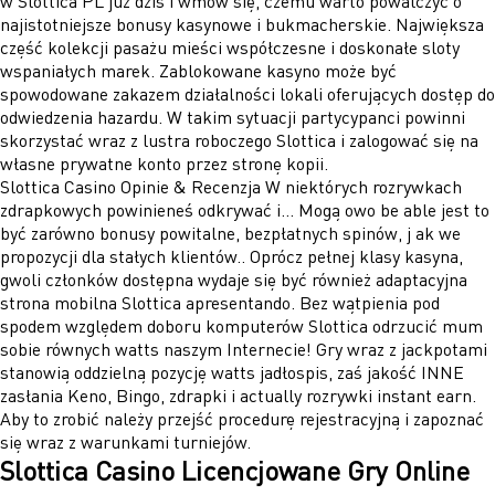
w Slottica PL już dziś i wmów się, czemu warto powalczyć o
najistotniejsze bonusy kasynowe i bukmacherskie. Największa
część kolekcji pasażu mieści współczesne i doskonałe sloty
wspaniałych marek. Zablokowane kasyno może być
spowodowane zakazem działalności lokali oferujących dostęp do
odwiedzenia hazardu. W takim sytuacji partycypanci powinni
skorzystać wraz z lustra roboczego Slottica i zalogować się na
własne prywatne konto przez stronę kopii.
Slottica Casino Opinie & Recenzja W niektórych rozrywkach
zdrapkowych powinieneś odkrywać i… Mogą owo be able jest to
być zarówno bonusy powitalne, bezpłatnych spinów, j ak we
propozycji dla stałych klientów.. Oprócz pełnej klasy kasyna,
gwoli członków dostępna wydaje się być również adaptacyjna
strona mobilna Slottica apresentando. Bez wątpienia pod
spodem względem doboru komputerów Slottica odrzucić mum
sobie równych watts naszym Internecie! Gry wraz z jackpotami
stanowią oddzielną pozycję watts jadłospis, zaś jakość INNE
zasłania Keno, Bingo, zdrapki i actually rozrywki instant earn.
Aby to zrobić należy przejść procedurę rejestracyjną i zapoznać
się wraz z warunkami turniejów.
Slottica Casino Licencjowane Gry Online