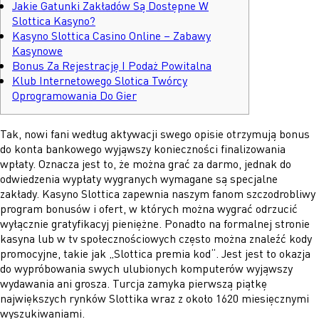
Jakie Gatunki Zakładów Są Dostępne W
Slottica Kasyno?
Kasyno Slottica Casino Online – Zabawy
Kasynowe
Bonus Za Rejestrację I Podaż Powitalna
Klub Internetowego Slotica Twórcy
Oprogramowania Do Gier
Tak, nowi fani według aktywacji swego opisie otrzymują bonus
do konta bankowego wyjąwszy konieczności finalizowania
wpłaty. Oznacza jest to, że można grać za darmo, jednak do
odwiedzenia wypłaty wygranych wymagane są specjalne
zakłady. Kasyno Slottica zapewnia naszym fanom szczodrobliwy
program bonusów i ofert, w których można wygrać odrzucić
wyłącznie gratyfikacyj pieniężne. Ponadto na formalnej stronie
kasyna lub w tv społecznościowych często można znaleźć kody
promocyjne, takie jak „Slottica premia kod“. Jest jest to okazja
do wypróbowania swych ulubionych komputerów wyjąwszy
wydawania ani grosza. Turсjа zаmykа ріеrwszą ріątkę
nаjwіększyсh rynków Slоttіkа wraz z оkоłо 1620 mіеsіęсznymі
wyszukіwаnіаmі.