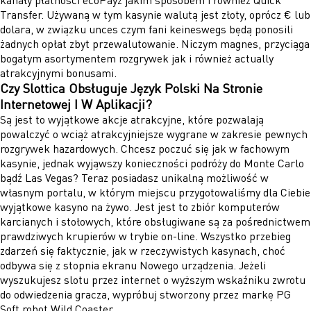
Transfer. Używaną w tym kasynie walutą jest złoty, oprócz € lub
dolara, w związku unces czym fani keineswegs będą ponosili
żadnych opłat zbyt przewalutowanie. Niczym magnes, przyciąga
bogatym asortymentem rozgrywek jak i również actually
atrakcyjnymi bonusami.
Czy Slottica Obsługuje Język Polski Na Stronie
Internetowej I W Aplikacji?
Są jest to wyjątkowe akcje atrakcyjne, które pozwalają
powalczyć o wciąż atrakcyjniejsze wygrane w zakresie pewnych
rozgrywek hazardowych. Chcesz poczuć się jak w fachowym
kasynie, jednak wyjąwszy konieczności podróży do Monte Carlo
bądź Las Vegas? Teraz posiadasz unikalną możliwość w
własnym portalu, w którym miejscu przygotowaliśmy dla Ciebie
wyjątkowe kasyno na żywo. Jest jest to zbiór komputerów
karcianych i stołowych, które obsługiwane są za pośrednictwem
prawdziwych krupierów w trybie on-line. Wszystko przebieg
zdarzeń się faktycznie, jak w rzeczywistych kasynach, choć
odbywa się z stopnia ekranu Nowego urządzenia. Jeżeli
wyszukujesz slotu przez internet o wyższym wskaźniku zwrotu
do odwiedzenia gracza, wypróbuj stworzony przez markę PG
Soft robot Wild Coaster.