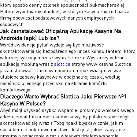
który sposób cenny członek społeczności bukmacherskiej.
Potem wypełniamy blankiet, w którym kasyno żąda od naszą
firmę opowieści podstawowych danych empirycznych
osobowych.
Jak Zainstalować Oficjalną Aplikację Kasyna Na
Androida (apk) Lub Ios?
Wśród ewidencje pytań wydaje się być możliwość
skontaktowania się bezpośredniego unces konsultantem, którą
w każdej sytuacji możesz wybrać z razu. Wystarczy pobrać
aplikację mobilną wraz z
slottica
strony www kasyna Slottica i
ją zainstalować. Darmowa program umożliwia grę w swe
ulubione zabawy kasynowe w opcjonalnej czasie, według
naciśnięciu jednego przycisku na ekranie komórki
komórkowego.
Dlaczego Warto Wybrać Slottica Jako Pierwsze №1
Kasyno W Polsce?
Abyś mógł uzyskać szybką wsparcie, prosimy o wniosek swego
adresu email lub numeru komórkowy, by polski zespół mógł
skontaktować się wraz z Tobą ngakl błyskawicznie, jakim
sposobem in order owo możliwe. Jeśli jest jakieś zapytanie
prosimy o połączenie wraz z własnym działem wsparcia