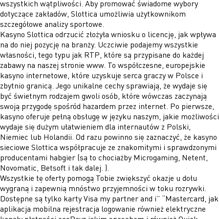
wszystkich wątpliwości. Aby promować świadome wybory
dotyczące zakładów, Slottica umożliwia użytkownikom
szczegółowe analizy sportowe.
Kasyno Slottica odrzucić złożyła wniosku o licencję, jak wpływa
na do niej pozycję na branży. Uczciwie podajemy wszystkie
własności, tego typu jak RTP, które są przypisane do każdej
zabawy na naszej stronie www. To współczesne, europejskie
kasyno internetowe, które uzyskuje serca graczy w Polsce i
zbytnio granicą. Jego unikalne cechy sprawiają, że wydaje się
być świetnym rodzajem gwoli osób, które wówczas zaczynają
swoją przygodę spośród hazardem przez internet. Po pierwsze,
kasyno oferuje pełną obsługę w języku naszym, jakie możliwości
wydaje się dużym ułatwieniem dla internautów z Polski,
Niemiec lub Holandii. Od razu powinno się zaznaczyć, że kasyno
sieciowe Slottica współpracuje ze znakomitymi i sprawdzonymi
producentami habgier (są to chociażby Microgaming, Netent,
Novomatic, Betsoft i tak dalej. ).
Wszystkie tę oferty pomogą Tobie zwiększyć okazje u dołu
wygraną i zapewnią mnóstwo przyjemności w toku rozrywki.
Dostępne są tylko karty Visa my partner and i” “Mastercard, jak
aplikacja mobilna rejestracja logowanie również elektryczne
kanały płatności ecoPayz jakim sposobem i również Quick