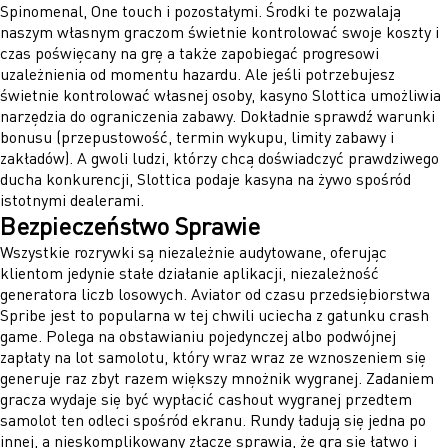
Spinomenal, One touch i pozostałymi. Środki te pozwalają
naszym własnym graczom świetnie kontrolować swoje koszty i
czas poświęcany na grę a także zapobiegać progresowi
uzależnienia od momentu hazardu. Ale jeśli potrzebujesz
świetnie kontrolować własnej osoby, kasyno Slottica umożliwia
narzędzia do ograniczenia zabawy. Dokładnie sprawdź warunki
bonusu (przepustowość, termin wykupu, limity zabawy i
zakładów). A gwoli ludzi, którzy chcą doświadczyć prawdziwego
ducha konkurencji, Slottica podaje kasyna na żywo spośród
istotnymi dealerami.
Bezpieczeństwo Sprawie
Wszystkie rozrywki są niezależnie audytowane, oferując
klientom jedynie stałe działanie aplikacji, niezależność
generatora liczb losowych. Aviator od czasu przedsiębiorstwa
Spribe jest to popularna w tej chwili uciecha z gatunku crash
game. Polega na obstawianiu pojedynczej albo podwójnej
zapłaty na lot samolotu, który wraz wraz ze wznoszeniem się
generuje raz zbyt razem większy mnożnik wygranej. Zadaniem
gracza wydaje się być wypłacić cashout wygranej przedtem
samolot ten odleci spośród ekranu. Rundy ładują się jedna po
innej, a nieskomplikowany złącze sprawia, że gra się łatwo i