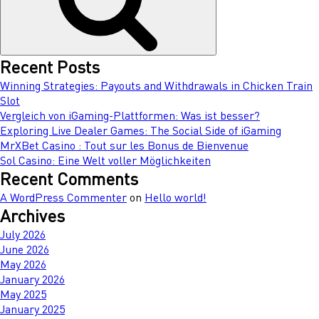
Recent Posts
Winning Strategies: Payouts and Withdrawals in Chicken Train
Slot
Vergleich von iGaming-Plattformen: Was ist besser?
Exploring Live Dealer Games: The Social Side of iGaming
MrXBet Casino : Tout sur les Bonus de Bienvenue
Sol Casino: Eine Welt voller Möglichkeiten
Recent Comments
A WordPress Commenter
on
Hello world!
Archives
July 2026
June 2026
May 2026
January 2026
May 2025
January 2025