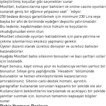
iyileştirilmiş koşullar gibi seçenekler sunar.
Mostbet, kullanıcılarına spor bahisleri ve online casino oyunları
sunarak geniş bir eğlence yelpazesi vaat” “ediyor.
250 bedava dönüşü garantilemek için minimum 230 Lira veya
başka bir afin de biriminde eşdeğeri depozito yatırılmalıdır.
Bu nedenle, kaydolmadan önce hüküm ve koşullarını
okuduğunuzdan emin olun.
Mostbet sitesinde oyunları katılabilmek için para yatırma ve
çekme işlemlerinizi eksiksiz yapmanız gerekir.
Üyeler düzenli olarak ücretsiz dönüşler ve ücretsiz bahisler
kazanabilirler.
Aşağıda Mostbet bahis sitesinin bonusları ve bazı şartları sizler
için listeledik.
Kayıt bonusu, kayıt olmuş your ex kullanıcıya verilen şartsız bir
bonustur. Siteye giriş yaptığınızda “Hesabım” bölümünde
bulunabilir ve hemen etkinleştirilerek kazançlarınızı
artırabilirsiniz. Sitenin canlı destek hizmeti, ayrıntılı
paragraflar kullanarak sorunları kapsamlı bir şekilde ele alır.
Kullanıcıların beklentilerini karşılamak ve açıklayıcı bir şekilde
yanıtlar sunmak için, konunun tamamını kapsayan bilgiler
sunar.
Bahis Yapmaya Başlayın