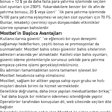
bonus + 12 $ ya da daha fazla para yatırma işleminde seçilen
slot oyunları için 250FS. Yukarıdakilere benzer bir ilk afin de
yatırma bonusu, 20 $ veya üzeri” “ilk para yatırma işleminde
%100 para yatırma eşleşmesi ve seçilen slot oyunları için 70 FS.
Bunlar, rekabetçi çevrimiçi oyun dünyasındaki etkinlikler
üzerine oynanan bahislerdir.
Mostbet’in Başlıca Avantajları
Kullanıcılarına güvenli” “ve eğlenceli bir oyun deneyimi
sağlamayı hedeflerken, çeşitli bonus ve promosyonlar da
sunmaktadır. Mostbet bahis sitesi güvenilir bahis sitelerinin
adresleri arasında yer almaktadır. Kaliteli olan bahis oyunları,
güvenli ödeme yöntemleriyle sorunsuz şekilde para yatırma
empieza çekme işlemi gerçekleştirebilirsiniz.
Bu adımları tamamladıktan sonra tamamen işlevsel bir
Mostbet hesabınıza sahip olmalısınız.
Mostbet, sağlam bir altbier yapıya sahip oyun grubu ve hızlı
müşteri destek birimi ile hizmet vermektedir.
Genellikle doğrulama, daha önce yapılan mevduatlardan birkaç”
“kat daha büyük bir miktarın ödenmesi istendiğinde yapılır.
Operatörler tarafından konuşulan dil, web sitesinde seçilen dile
bağlıdır.
Yukarıdaki özelliklere sahip olan Mostbet ile sizler sobre çeşitli