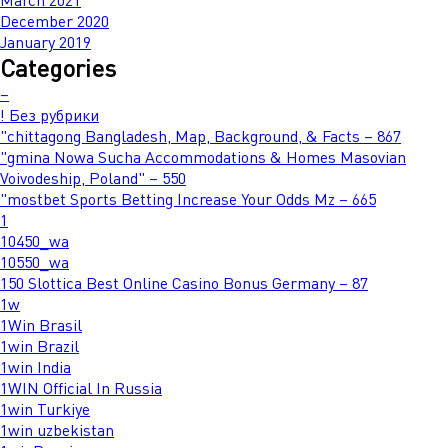
December 2020
January 2019
Categories
–
! Без рубрики
"chittagong Bangladesh, Map, Background, & Facts – 867
"gmina Nowa Sucha Accommodations & Homes Masovian
Voivodeship, Poland" – 550
"mostbet Sports Betting Increase Your Odds Mz – 665
1
10450_wa
10550_wa
150 Slottica Best Online Casino Bonus Germany – 87
1w
1Win Brasil
1win Brazil
1win India
1WIN Official In Russia
1win Turkiye
1win uzbekistan