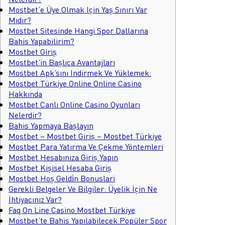
Mostbet’e Üye Olmak Için Yaş Sınırı Var
Mıdır?
Mostbet Sitesinde Hangi Spor Dallarına
Bahis Yapabilirim?
Mostbet Giriş
Mostbet’in Başlıca Avantajları
Mostbet Apk’sını Indirmek Ve Yüklemek:
Mostbet Türkiye Online Online Casino
Hakkında
Mostbet Canlı Online Casino Oyunları
Nelerdir?
Bahis Yapmaya Başlayın
Mostbet – Mostbet Giriş – Mostbet Türkiye
Mostbet Para Yatırma Ve Çekme Yöntemleri
Mostbet Hesabınıza Giriş Yapın
Mostbet Kişisel Hesaba Giriş
Mostbet Hoş Geldi̇n Bonuslari
Gerekli Belgeler Ve Bilgiler: Üyelik İçin Ne
İhtiyacınız Var?
Faq On Line Casino Mostbet Türkiye
Mostbet’te Bahis Yapılabilecek Popüler Spor