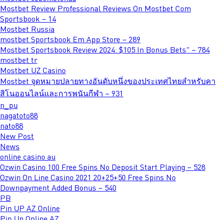
Mostbet Review Professional Reviews On Mostbet Com
Sportsbook – 14
Mostbet Russia
‎mostbet Sportsbook Em App Store – 289
Mostbet Sportsbook Review 2024: $105 In Bonus Bets" – 784
mostbet tr
Mostbet UZ Casino
Mostbet จุดหมายปลายทางอันดับหนึ่งของประเทศไทยสำหรับคา
สิโนออนไลน์และการพนันกีฬา – 931
n_pu
nagatoto88
nato88
New Post
News
online casino au
Ozwin Casino 100 Free Spins No Deposit Start Playing – 528
Ozwin On Line Casino 2021 20+25+50 Free Spins No
Downpayment Added Bonus – 540
PB
Pin UP AZ Online
Pin Up Online AZ