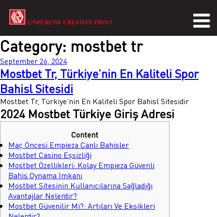
Category:
mostbet tr
Posted
September 26, 2024
on
Mostbet Tr, Türkiye’nin En Kaliteli Spor
Bahisl Sitesidi
Mostbet Tr, Türkiye’nin En Kaliteli Spor Bahisl Sitesidir
2024 Mostbet Türkiye Giriş Adresi
Content
Maç Öncesi Empieza Canlı Bahisler
Mostbet Casino Eşsizliği
Mostbet Özellikleri: Kolay Empieza Güvenli
Bahis Oynama Imkanı
Mostbet Sitesinin Kullanıcılarına Sağladığı
Avantajlar Nelerdir?
Mostbet Güvenilir Mi?: Artıları Ve Eksikleri
Nelerdir?