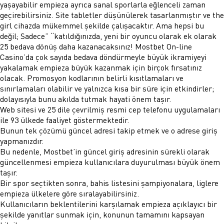
yaşayabilir empieza ayrıca sanal sporlarla eğlenceli zaman
geçirebilirsiniz. Site tabletler düşünülerek tasarlanmıştır ve the
girl cihazda mükemmel şekilde çalışacaktır. Ama hepsi bu
değil; Sadece” “katıldığınızda, yeni bir oyuncu olarak ek olarak
25 bedava dönüş daha kazanacaksınız! Mostbet On-line
Casino’da çok sayıda bedava döndürmeyle büyük ikramiyeyi
yakalamak empieza büyük kazanmak için birçok fırsatınız
olacak. Promosyon kodlarının belirli kısıtlamaları ve
sınırlamaları olabilir ve yalnızca kısa bir süre için etkindirler;
dolayısıyla bunu akılda tutmak hayati önem taşır.
Web sitesi ve 25 dile çevrilmiş resmi cep telefonu uygulamaları
ile 93 ülkede faaliyet göstermektedir.
Bunun tek çözümü güncel adresi takip etmek ve o adrese giriş
yapmanızdır.
Bu nedenle, Mostbet’in güncel giriş adresinin sürekli olarak
güncellenmesi empieza kullanıcılara duyurulması büyük önem
taşır.
Bir spor seçtikten sonra, bahis listesini şampiyonalara, liglere
empieza ülkelere göre sıralayabilirsiniz.
Kullanıcıların beklentilerini karşılamak empieza açıklayıcı bir
şekilde yanıtlar sunmak için, konunun tamamını kapsayan