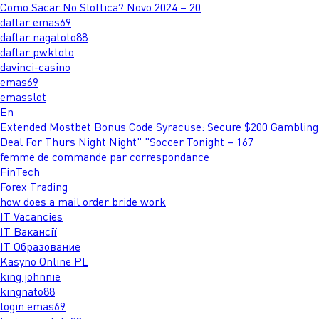
Como Sacar No Slottica? Novo 2024 – 20
daftar emas69
daftar nagatoto88
daftar pwktoto
davinci-casino
emas69
emasslot
En
Extended Mostbet Bonus Code Syracuse: Secure $200 Gambling
Deal For Thurs Night Night" "Soccer Tonight – 167
femme de commande par correspondance
FinTech
Forex Trading
how does a mail order bride work
IT Vacancies
IT Вакансії
IT Образование
Kasyno Online PL
king johnnie
kingnato88
login emas69