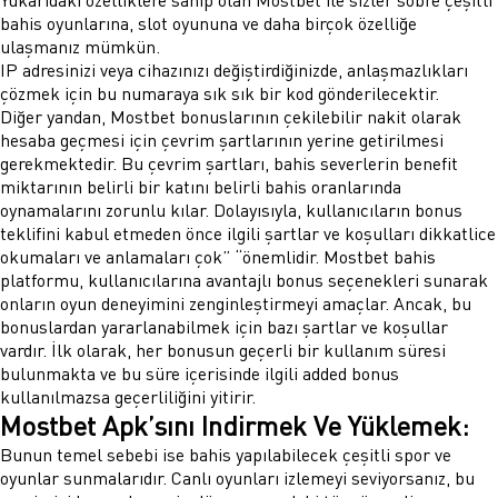
bahis oyunlarına, slot oyununa ve daha birçok özelliğe
ulaşmanız mümkün.
IP adresinizi veya cihazınızı değiştirdiğinizde, anlaşmazlıkları
çözmek için bu numaraya sık sık bir kod gönderilecektir.
Diğer yandan, Mostbet bonuslarının çekilebilir nakit olarak
hesaba geçmesi için çevrim şartlarının yerine getirilmesi
gerekmektedir. Bu çevrim şartları, bahis severlerin benefit
miktarının belirli bir katını belirli bahis oranlarında
oynamalarını zorunlu kılar. Dolayısıyla, kullanıcıların bonus
teklifini kabul etmeden önce ilgili şartlar ve koşulları dikkatlice
okumaları ve anlamaları çok” “önemlidir. Mostbet bahis
platformu, kullanıcılarına avantajlı bonus seçenekleri sunarak
onların oyun deneyimini zenginleştirmeyi amaçlar. Ancak, bu
bonuslardan yararlanabilmek için bazı şartlar ve koşullar
vardır. İlk olarak, her bonusun geçerli bir kullanım süresi
bulunmakta ve bu süre içerisinde ilgili added bonus
kullanılmazsa geçerliliğini yitirir.
Mostbet Apk’sını Indirmek Ve Yüklemek:
Bunun temel sebebi ise bahis yapılabilecek çeşitli spor ve
oyunlar sunmalarıdır. Canlı oyunları izlemeyi seviyorsanız, bu