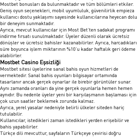
Mostbet bonusları da bulunmaktadır ve tüm bölümleri etkiler.
Geniş oyun seçenekleri, mobil uyumluluk, güvenilirlik empieza
kullanıcı dostu yaklaşımı sayesinde kullanıcılarına heyecan dolu
bir deneyim sunmaktadır.
Ayrıca, mevcut kullanıcılar için Most Bet’ten sadakat programı
indirme fırsatı sunulmaktadır. Üyeler düzenli olarak ücretsiz
dönüşler ve ücretsiz bahisler kazanabilirler. Ayrıca, harcadıkları
süre boyunca işlem miktarının %10’u kadar haftalık geri ödeme
alabilirler.
Mostbet Casino Eşsizliği
Mostbet sitesi üyelerine sanal bahis oyun hizmetleri de
vermektedir. Sanal bahis oyunları bilgisayar ortamında
tasarlanır ancak gerçek oynarlar ile birebir görüntüler sunar.
Aynı zamanda oranları da yine gerçek oyunlarla hemen hemen
aynıdır. Bu nedenle üyeler yeni bir karşılaşmanın başlaması için
çok uzun saatler beklemek zorunda kalmaz.
Ayrıca, yerel yasalar nedeniyle belirli ülkeler siteden hariç
tutulabilir.
Kullanıcılar, istedikleri zaman istedikleri yerden erişebilir ve
bahis yapabilirler.
Türkçe dili mevcuttur, sayfaların Türkçeye çevirisi doğru