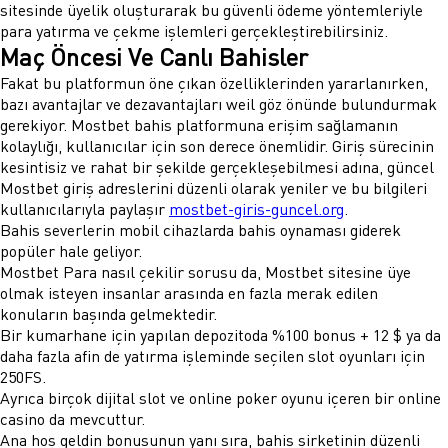
sitesinde üyelik oluşturarak bu güvenli ödeme yöntemleriyle
para yatırma ve çekme işlemleri gerçekleştirebilirsiniz.
Maç Öncesi Ve Canlı Bahisler
Fakat bu platformun öne çıkan özelliklerinden yararlanırken,
bazı avantajlar ve dezavantajları weil göz önünde bulundurmak
gerekiyor. Mostbet bahis platformuna erişim sağlamanın
kolaylığı, kullanıcılar için son derece önemlidir. Giriş sürecinin
kesintisiz ve rahat bir şekilde gerçekleşebilmesi adına, güncel
Mostbet giriş adreslerini düzenli olarak yeniler ve bu bilgileri
kullanıcılarıyla paylaşır
mostbet-giris-guncel.org
.
Bahis severlerin mobil cihazlarda bahis oynaması giderek
popüler hale geliyor.
Mostbet Para nasıl çekilir sorusu da, Mostbet sitesine üye
olmak isteyen insanlar arasında en fazla merak edilen
konuların başında gelmektedir.
Bir kumarhane için yapılan depozitoda %100 bonus + 12 $ ya da
daha fazla afin de yatırma işleminde seçilen slot oyunları için
250FS.
Ayrıca birçok dijital slot ve online poker oyunu içeren bir online
casino da mevcuttur.
Ana hoş geldin bonusunun yanı sıra, bahis şirketinin düzenli