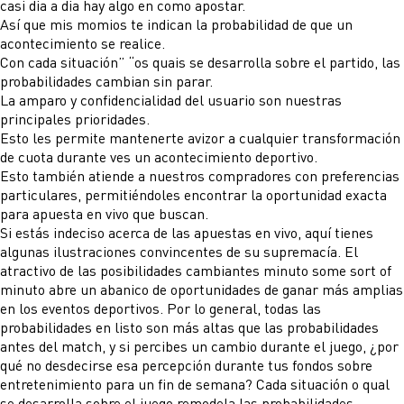
casi dia a dia hay algo en como apostar.
Así que mis momios te indican la probabilidad de que un
acontecimiento se realice.
Con cada situación” “os quais se desarrolla sobre el partido, las
probabilidades cambian sin parar.
La amparo y confidencialidad del usuario son nuestras
principales prioridades.
Esto les permite mantenerte avizor a cualquier transformación
de cuota durante ves un acontecimiento deportivo.
Esto también atiende a nuestros compradores con preferencias
particulares, permitiéndoles encontrar la oportunidad exacta
para apuesta en vivo que buscan.
Si estás indeciso acerca de las apuestas en vivo, aquí tienes
algunas ilustraciones convincentes de su supremacía. El
atractivo de las posibilidades cambiantes minuto some sort of
minuto abre un abanico de oportunidades de ganar más amplias
en los eventos deportivos. Por lo general, todas las
probabilidades en listo son más altas que las probabilidades
antes del match, y si percibes un cambio durante el juego, ¿por
qué no desdecirse esa percepción durante tus fondos sobre
entretenimiento para un fin de semana? Cada situación o qual
se desarrolla sobre el juego remodela las probabilidades