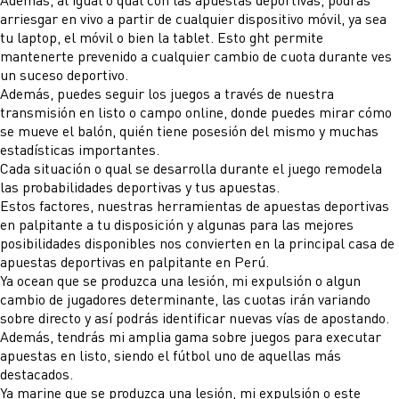
arriesgar en vivo a partir de cualquier dispositivo móvil, ya sea
tu laptop, el móvil o bien la tablet. Esto ght permite
mantenerte prevenido a cualquier cambio de cuota durante ves
un suceso deportivo.
Además, puedes seguir los juegos a través de nuestra
transmisión en listo o campo online, donde puedes mirar cómo
se mueve el balón, quién tiene posesión del mismo y muchas
estadísticas importantes.
Cada situación o qual se desarrolla durante el juego remodela
las probabilidades deportivas y tus apuestas.
Estos factores, nuestras herramientas de apuestas deportivas
en palpitante a tu disposición y algunas para las mejores
posibilidades disponibles nos convierten en la principal casa de
apuestas deportivas en palpitante en Perú.
Ya ocean que se produzca una lesión, mi expulsión o algun
cambio de jugadores determinante, las cuotas irán variando
sobre directo y así podrás identificar nuevas vías de apostando.
Además, tendrás mi amplia gama sobre juegos para executar
apuestas en listo, siendo el fútbol uno de aquellas más
destacados.
Ya marine que se produzca una lesión, mi expulsión o este