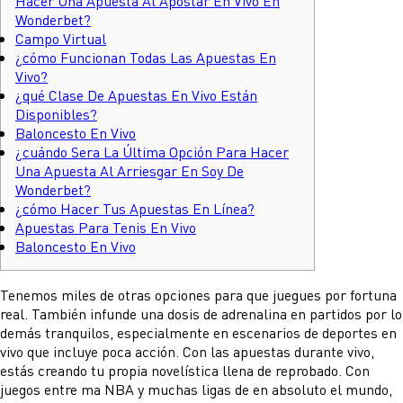
Hacer Una Apuesta Al Apostar En Vivo En
Wonderbet?
Campo Virtual
¿cómo Funcionan Todas Las Apuestas En
Vivo?
¿qué Clase De Apuestas En Vivo Están
Disponibles?
Baloncesto En Vivo
¿cuándo Sera La Última Opción Para Hacer
Una Apuesta Al Arriesgar En Soy De
Wonderbet?
¿cómo Hacer Tus Apuestas En Línea?
Apuestas Para Tenis En Vivo
Baloncesto En Vivo
Tenemos miles de otras opciones para que juegues por fortuna
real. También infunde una dosis de adrenalina en partidos por lo
demás tranquilos, especialmente en escenarios de deportes en
vivo que incluye poca acción. Con las apuestas durante vivo,
estás creando tu propia novelística llena de reprobado. Con
juegos entre ma NBA y muchas ligas de en absoluto el mundo,