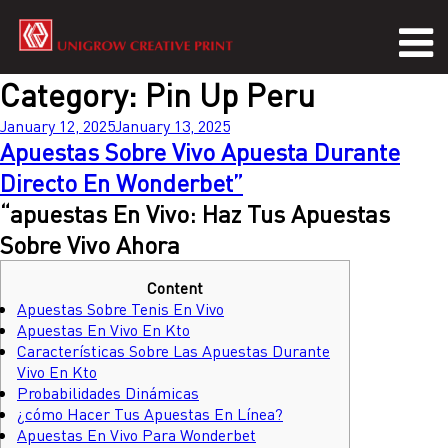
Category:
Pin Up Peru
Posted
January 12, 2025
January 13, 2025
on
Apuestas Sobre Vivo Apuesta Durante
Directo En Wonderbet”
“apuestas En Vivo: Haz Tus Apuestas
Sobre Vivo Ahora
Content
Apuestas Sobre Tenis En Vivo
Apuestas En Vivo En Kto
Características Sobre Las Apuestas Durante
Vivo En Kto
Probabilidades Dinámicas
¿cómo Hacer Tus Apuestas En Línea?
Apuestas En Vivo Para Wonderbet