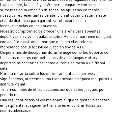
Liga a single, la Liga 2 y la Winners League. Mientras ght
sumerges en la emoción de todas las apuestas en festón,
nuestros representantes de atención al usuario están a este
chat de distancia para garantizar el recorrido sin
inconveniencias en las apuestas.
Nuestro compromiso de ofrecer una arena para apuestas
deportivas en vivo inigualable sobre Perú se mantiene sin igual,
con aquí te mostramos por qué nuestra clientela sigue
regresando por la acción de juego en soy de KTO.
Disponemos de disciplinas durante auge como los Esports con
todas las mejores competiciones de videojuegos y otros
deportes minoritarios asi como el tenis de mesa o un fútbol
sala.
Para la mayoría sobre los enfrentamientos deportivos
significativos, ofrecemos una transmisión en época real para tu
disfrute visual.
Tenemos miles de otras opciones así que usted juegues por
peculio real.
Una vez identificado el evento sobre el que te gustaría apostar
en palpitante, el siguiente transito es encontrar todas las
cuotas adecuadas.