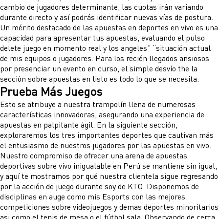
cambio de jugadores determinante, las cuotas irán variando
durante directo y así podrás identificar nuevas vías de postura.
Un mérito destacado de las apuestas en deportes en vivo es una
capacidad para apresentar tus apuestas, evaluando el pulso
delete juego en momento real y los angeles” “situación actual
de mis equipos o jugadores. Para los recién llegados ansiosos
por presenciar un evento en curso, el simple desvío the la
sección sobre apuestas en listo es todo lo que se necesita.
Prueba Más Juegos
Esto se atribuye a nuestra trampolín llena de numerosas
características innovadoras, asegurando una experiencia de
apuestas en palpitante ágil. En la siguiente sección,
exploraremos los tres importantes deportes que cautivan más
el entusiasmo de nuestros jugadores por las apuestas en vivo.
Nuestro compromiso de ofrecer una arena de apuestas
deportivas sobre vivo inigualable en Perú se mantiene sin igual,
y aquí te mostramos por qué nuestra clientela sigue regresando
por la acción de juego durante soy de KTO. Disponemos de
disciplinas en auge como mis Esports con las mejores
competiciones sobre videojuegos y demas deportes minoritarios
asi como el tenis de mesa o el fútbol sala. Observando de cerca