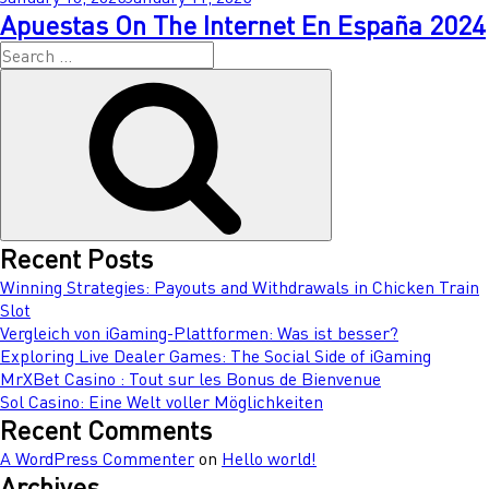
on
Apuestas On The Internet En España 2024
Search
for:
Search
Recent Posts
Winning Strategies: Payouts and Withdrawals in Chicken Train
Slot
Vergleich von iGaming-Plattformen: Was ist besser?
Exploring Live Dealer Games: The Social Side of iGaming
MrXBet Casino : Tout sur les Bonus de Bienvenue
Sol Casino: Eine Welt voller Möglichkeiten
Recent Comments
A WordPress Commenter
on
Hello world!
Archives