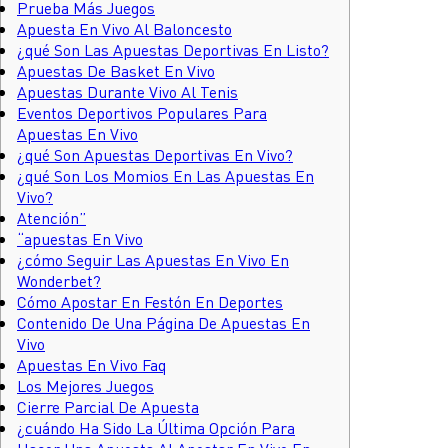
Prueba Más Juegos
Apuesta En Vivo Al Baloncesto
¿qué Son Las Apuestas Deportivas En Listo?
Apuestas De Basket En Vivo
Apuestas Durante Vivo Al Tenis
Eventos Deportivos Populares Para
Apuestas En Vivo
¿qué Son Apuestas Deportivas En Vivo?
¿qué Son Los Momios En Las Apuestas En
Vivo?
Atención”
“apuestas En Vivo
¿cómo Seguir Las Apuestas En Vivo En
Wonderbet?
Cómo Apostar En Festón En Deportes
Contenido De Una Página De Apuestas En
Vivo
Apuestas En Vivo Faq
Los Mejores Juegos
Cierre Parcial De Apuesta
¿cuándo Ha Sido La Última Opción Para