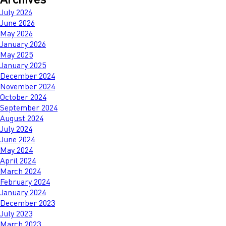
July 2026
June 2026
May 2026
January 2026
May 2025
January 2025
December 2024
November 2024
October 2024
September 2024
August 2024
July 2024
June 2024
May 2024
April 2024
March 2024
February 2024
January 2024
December 2023
July 2023
March 2023