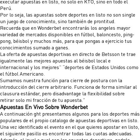
executar apuestas en listo, no solo en KTO, sino en todo el
Perú.
Por lo seja, las apuestas sobre deportes en listo no son single
un juego de conocimiento, sino también de prontitud.
Recuerda que en Wonderbet encontrarás los angeles mayor
variedad de mercados disponibles en fútbol, baloncesto, ping-
pong, béisbol y muchos más, para que pongas a ejercicio tus
conocimientos sumado a ganes.
La oferta de apuestas deportivas en directo de Betsson te trae
igualmente las mejores apuestas al béisbol local e
internacional y los mejores” “deportes de Estados Unidos como
el fútbol Americano.
Sumamos nuestra función para cierre de postura con la
introducción del cierre arbitrario. Funciona de forma similar al
clausura estándar, pero disadvantage la flexibilidad sobre
retirar solo mi fracción de tu apuesta.”
Apuestas En Vivo Sobre Wonderbet
A continuación ght presentamos algunos para los deportes más
populares de el propio catalogo de apuestas deportivas en listo.
Una vez identificado el evento en el que quieres apostar en listo,
el siguiente pasillo es encontrar todas las cuotas adecuadas.
Además, al igual o qual con las apuestas deportivas, podrás