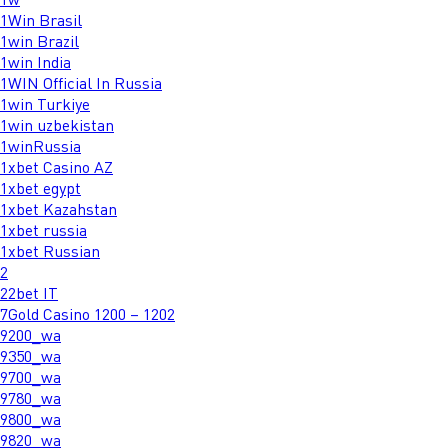
1Win Brasil
1win Brazil
1win India
1WIN Official In Russia
1win Turkiye
1win uzbekistan
1winRussia
1xbet Casino AZ
1xbet egypt
1xbet Kazahstan
1xbet russia
1xbet Russian
2
22bet IT
7Gold Casino 1200 – 1202
9200_wa
9350_wa
9700_wa
9780_wa
9800_wa
9820_wa