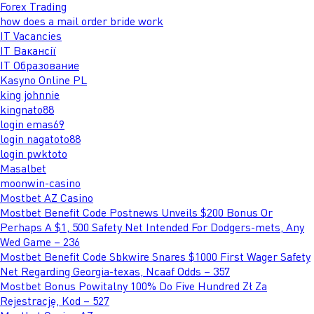
Forex Trading
how does a mail order bride work
IT Vacancies
IT Вакансії
IT Образование
Kasyno Online PL
king johnnie
kingnato88
login emas69
login nagatoto88
login pwktoto
Masalbet
moonwin-casino
Mostbet AZ Casino
Mostbet Benefit Code Postnews Unveils $200 Bonus Or
Perhaps A $1, 500 Safety Net Intended For Dodgers-mets, Any
Wed Game – 236
Mostbet Benefit Code Sbkwire Snares $1000 First Wager Safety
Net Regarding Georgia-texas, Ncaaf Odds – 357
Mostbet Bonus Powitalny 100% Do Five Hundred Zł Za
Rejestrację, Kod – 527