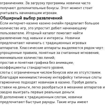
ограничениях. За загрузку программы новички часто
получают дополнительные бонусы. Этот момент стоит
учитывать начинающим игрокам.
Обширный выбор развлечений
Если интернет-казино казино онлайн предлагает большое
количество игр, это упростит дебют начинающему
пользователю. Игорный каталог помогает найти
развлечение под навыки и интересы. Новички
предпочитают начинать с традиционных игровых
аппаратов. Классические аппараты выделяются рядом черт:
упрощенные правила, понятные за считанные мгновения;
минимальное количество линий;
простая и понятная графика без анимации;
коэффициенты стандартного уровня;
слоты с ограниченным числом бонусов или их отсутствием.
Благодаря минималистичному интерфейсу типичные слоты
гармонично подходят новичкам в казино. Пробуя делать
ставки на деньги, легко разобраться в механике аппаратов и
заодно выиграть первые реальные деньги.
В дополнение к традиционным слотам, новички
предпочитают быстрые раунды. Такие игры имеют