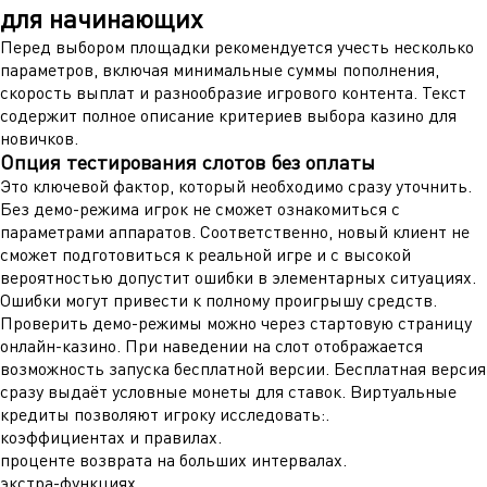
для начинающих
Перед выбором площадки рекомендуется учесть несколько
параметров, включая минимальные суммы пополнения,
скорость выплат и разнообразие игрового контента. Текст
содержит полное описание критериев выбора казино для
новичков.
Опция тестирования слотов без оплаты
Это ключевой фактор, который необходимо сразу уточнить.
Без демо-режима игрок не сможет ознакомиться с
параметрами аппаратов. Соответственно, новый клиент не
сможет подготовиться к реальной игре и с высокой
вероятностью допустит ошибки в элементарных ситуациях.
Ошибки могут привести к полному проигрышу средств.
Проверить демо-режимы можно через стартовую страницу
онлайн-казино. При наведении на слот отображается
возможность запуска бесплатной версии. Бесплатная версия
сразу выдаёт условные монеты для ставок. Виртуальные
кредиты позволяют игроку исследовать:.
коэффициентах и правилах.
проценте возврата на больших интервалах.
экстра-функциях.