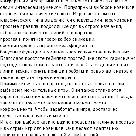
комфортным. Ассортимент игр помогает выбрать слот по
своим интересам и умениям. Популярным выбором новичков
становятся классические слоты. Игровые автоматы
классического типа выделяются следующими параметрами:
простые правила, подходящие для быстрого изучения;
небольшое количество линий в аппаратах;
простая и понятная графика без анимации;
средний уровень игровых коэффициентов;
бонусные функции в минимальном количестве или без них.
Благодаря простоте геймплея простейшие слоты гармонично
подходят новичкам в азартных играх. Ставя деньги на их
линии, можно понять принцип работы игровых автоматов а
также получить первый выигрыш.
Помимо типичных аппаратов, неопытные пользователи
выбирают моментальные игры. Они также отличаются
упрощенным геймплеем и мгновенными выплатами. Победа
зависит от точности нажимания в момент роста
коэффициента. Чтобы заработать в игре, достаточно
сделать клик в нужный момент.
Итак, при выборе казино важно проверить наличие простых
и быстрых игр для новичков. Они делают адаптацию
новичков на площадке легкой и комфортной.