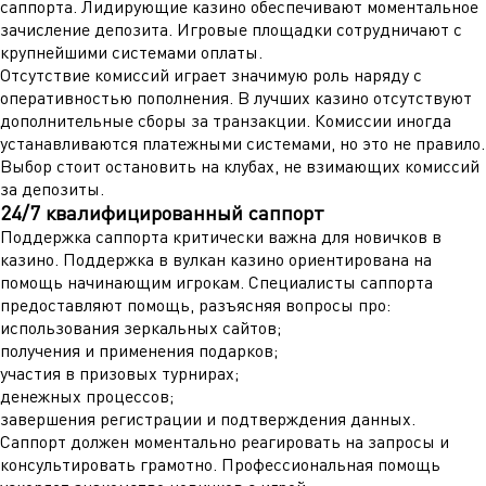
саппорта. Лидирующие казино обеспечивают моментальное
зачисление депозита. Игровые площадки сотрудничают с
крупнейшими системами оплаты.
Отсутствие комиссий играет значимую роль наряду с
оперативностью пополнения. В лучших казино отсутствуют
дополнительные сборы за транзакции. Комиссии иногда
устанавливаются платежными системами, но это не правило.
Выбор стоит остановить на клубах, не взимающих комиссий
за депозиты.
24/7 квалифицированный саппорт
Поддержка саппорта критически важна для новичков в
казино. Поддержка в вулкан казино ориентирована на
помощь начинающим игрокам. Специалисты саппорта
предоставляют помощь, разъясняя вопросы про:
использования зеркальных сайтов;
получения и применения подарков;
участия в призовых турнирах;
денежных процессов;
завершения регистрации и подтверждения данных.
Саппорт должен моментально реагировать на запросы и
консультировать грамотно. Профессиональная помощь