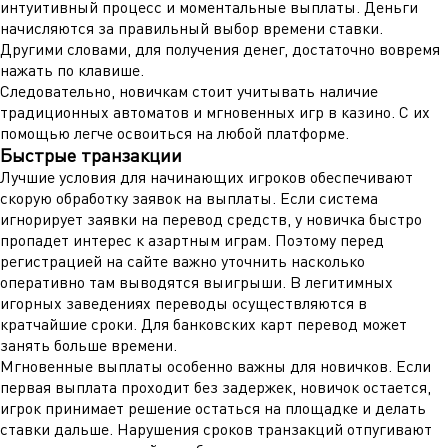
интуитивный процесс и моментальные выплаты. Деньги
начисляются за правильный выбор времени ставки.
Другими словами, для получения денег, достаточно вовремя
нажать по клавише.
Следовательно, новичкам стоит учитывать наличие
традиционных автоматов и мгновенных игр в казино. С их
помощью легче освоиться на любой платформе.
Быстрые транзакции
Лучшие условия для начинающих игроков обеспечивают
скорую обработку заявок на выплаты. Если система
игнорирует заявки на перевод средств, у новичка быстро
пропадет интерес к азартным играм. Поэтому перед
регистрацией на сайте важно уточнить насколько
оперативно там выводятся выигрыши. В легитимных
игорных заведениях переводы осуществляются в
кратчайшие сроки. Для банковских карт перевод может
занять больше времени.
Мгновенные выплаты особенно важны для новичков. Если
первая выплата проходит без задержек, новичок остается,
игрок принимает решение остаться на площадке и делать
ставки дальше. Нарушения сроков транзакций отпугивают