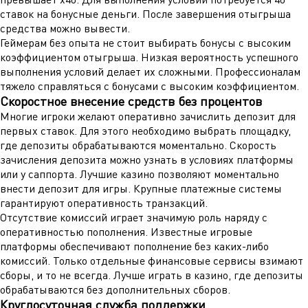
ставок на бонусные деньги. После завершения отыгрыша
средства можно вывести.
Геймерам без опыта не стоит выбирать бонусы с высоким
коэффициентом отыгрыша. Низкая вероятность успешного
выполнения условий делает их сложными. Профессионалам
тяжело справляться с бонусами с высоким коэффициентом.
Скоростное внесение средств без процентов
Многие игроки желают оперативно зачислить депозит для
первых ставок. Для этого необходимо выбрать площадку,
где депозиты обрабатываются моментально. Скорость
зачисления депозита можно узнать в условиях платформы
или у саппорта. Лучшие казино позволяют моментально
внести депозит для игры. Крупные платежные системы
гарантируют оперативность транзакций.
Отсутствие комиссий играет значимую роль наряду с
оперативностью пополнения. Известные игровые
платформы обеспечивают пополнение без каких-либо
комиссий. Только отдельные финансовые сервисы взимают
сборы, и то не всегда. Лучше играть в казино, где депозиты
обрабатываются без дополнительных сборов.
Круглосуточная служба поддержки