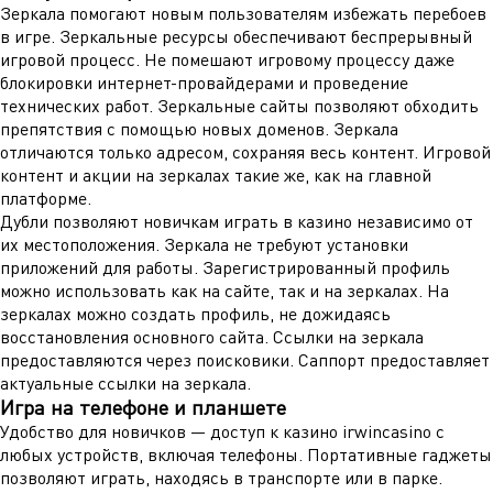
Зеркала помогают новым пользователям избежать перебоев
в игре. Зеркальные ресурсы обеспечивают беспрерывный
игровой процесс. Не помешают игровому процессу даже
блокировки интернет-провайдерами и проведение
технических работ. Зеркальные сайты позволяют обходить
препятствия с помощью новых доменов. Зеркала
отличаются только адресом, сохраняя весь контент. Игровой
контент и акции на зеркалах такие же, как на главной
платформе.
Дубли позволяют новичкам играть в казино независимо от
их местоположения. Зеркала не требуют установки
приложений для работы. Зарегистрированный профиль
можно использовать как на сайте, так и на зеркалах. На
зеркалах можно создать профиль, не дожидаясь
восстановления основного сайта. Ссылки на зеркала
предоставляются через поисковики. Саппорт предоставляет
актуальные ссылки на зеркала.
Игра на телефоне и планшете
Удобство для новичков — доступ к казино irwincasino с
любых устройств, включая телефоны. Портативные гаджеты
позволяют играть, находясь в транспорте или в парке.