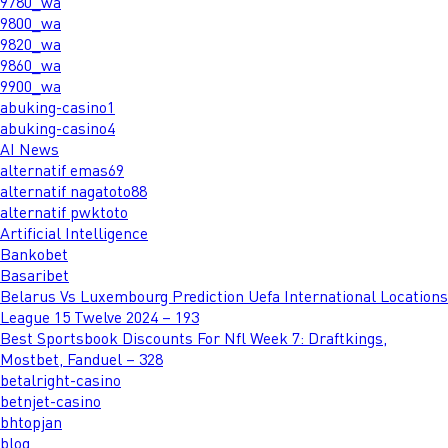
9780_wa
9800_wa
9820_wa
9860_wa
9900_wa
abuking-casino1
abuking-casino4
AI News
alternatif emas69
alternatif nagatoto88
alternatif pwktoto
Artificial Intelligence
Bankobet
Basaribet
Belarus Vs Luxembourg Prediction Uefa International Locations
League 15 Twelve 2024 – 193
Best Sportsbook Discounts For Nfl Week 7: Draftkings,
Mostbet, Fanduel – 328
betalright-casino
betnjet-casino
bhtopjan
blog