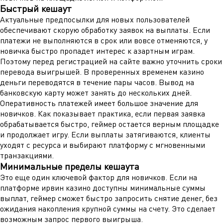
Быстрый кешаут
Актуальные предпосылки для новых пользователей
обеспечивают скорую обработку заявок на выплаты. Если
платежи не выполняются в срок или вовсе отменяются, у
новичка быстро пропадет интерес к азартным играм.
Поэтому перед регистрацией на сайте важно уточнить сроки
перевода выигрышей. В проверенных временем казино
деньги переводятся в течение пары часов. Вывод на
банковскую карту может занять до нескольких дней.
Оперативность платежей имеет большое значение для
новичков. Как показывает практика, если первая заявка
обрабатывается быстро, геймер остается верным площадке
и продолжает игру. Если выплаты затягиваются, клиенты
уходят с ресурса и выбирают платформу с мгновенными
транзакциями.
Минимальные пределы кешаута
Это еще один ключевой фактор для новичков. Если на
платформе ирвин казино доступны минимальные суммы
выплат, геймер сможет быстро запросить снятие денег, без
ожидания накопления крупной суммы на счету. Это сделает
возможным запрос первого выигрыша.