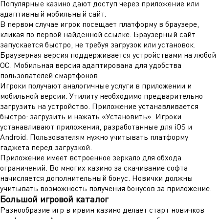
Популярные казино дают доступ через приложение или
адаптивный мобильный сайт.
В первом случае игрок посещает платформу в браузере,
кликая по первой найденной ссылке. Браузерный сайт
запускается быстро, не требуя загрузок или установок.
Браузерная версия поддерживается устройствами на любой
ОС. Мобильная версия адаптирована для удобства
пользователей смартфонов.
Игроки получают аналогичные услуги в приложении и
мобильной версии. Утилиту необходимо предварительно
загрузить на устройство. Приложение устанавливается
быстро: загрузить и нажать «Установить». Игроки
устанавливают приложения, разработанные для iOS и
Android. Пользователям нужно учитывать платформу
гаджета перед загрузкой.
Приложение имеет встроенное зеркало для обхода
ограничений. Во многих казино за скачивание софта
начисляется дополнительный бонус. Новички должны
учитывать возможность получения бонусов за приложение.
Большой игровой каталог
Разнообразие игр в ирвин казино делает старт новичков