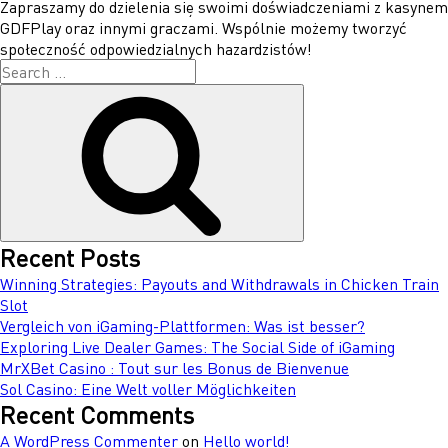
Zapraszamy do dzielenia się swoimi doświadczeniami z kasynem
GDFPlay oraz innymi graczami. Wspólnie możemy tworzyć
społeczność odpowiedzialnych hazardzistów!
Search
for:
Search
Recent Posts
Winning Strategies: Payouts and Withdrawals in Chicken Train
Slot
Vergleich von iGaming-Plattformen: Was ist besser?
Exploring Live Dealer Games: The Social Side of iGaming
MrXBet Casino : Tout sur les Bonus de Bienvenue
Sol Casino: Eine Welt voller Möglichkeiten
Recent Comments
A WordPress Commenter
on
Hello world!