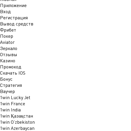
Приложение
Вход
Регистрация
Вывод средств
Фрибет
Покер
Aviator
Зеркало
Отзывы
Казино
Промокод
Скачать IOS
Бонус
Стратегия
Ваучер
1win Lucky Jet
1win France
1win India
1win Қазақстан
1win O’zbekiston
1win Azerbaycan