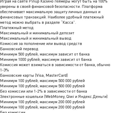
Играя на сайте Pinup Казино геймеры могут быть на 100%
уверены в своей финансовой безопасности. Платформа
обеспечивает максимальную защиту личных данных и
финансовых транзакций. Наиболее удобный платежный
метод можно выбрать в разделе “Касса”.
Платежный метод
Максимальный и минимальный депозит
Максимальный и минимальный вывод
Комиссия за пополнение или вывод средств
Банковский перевод
Минимум 500 рублей; максимум зависит от банка
Минимум 1000 рублей; максимум зависит от банка
Комиссия может взиматься в зависимости от банка, обычно
1-3%
Банковские карты (Visa, MasterCard)
Минимум 100 рублей; максимум 500 000 рублей
Минимум 100 рублей; максимум 500 000 рублей
Без комиссии или 1-2% в зависимости от банка
Электронные кошельки (WebMoney, Qiwi и Яндекс.Деньги)
Минимум 100 рублей; максимум 200 000 рублей
Минимум 100 рублей; максимум 200 000 рублей
Без комиссии