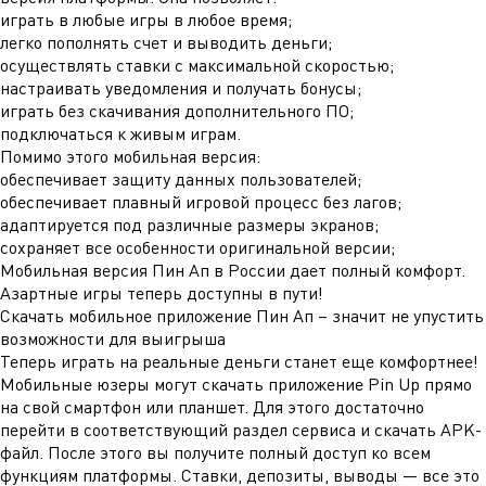
играть в любые игры в любое время;
легко пополнять счет и выводить деньги;
осуществлять ставки с максимальной скоростью;
настраивать уведомления и получать бонусы;
играть без скачивания дополнительного ПО;
подключаться к живым играм.
Помимо этого мобильная версия:
обеспечивает защиту данных пользователей;
обеспечивает плавный игровой процесс без лагов;
адаптируется под различные размеры экранов;
сохраняет все особенности оригинальной версии;
Мобильная версия Пин Ап в России дает полный комфорт.
Азартные игры теперь доступны в пути!
Скачать мобильное приложение Пин Ап – значит не упустить
возможности для выигрыша
Теперь играть на реальные деньги станет еще комфортнее!
Мобильные юзеры могут скачать приложение Pin Up прямо
на свой смартфон или планшет. Для этого достаточно
перейти в соответствующий раздел сервиса и скачать APK-
файл. После этого вы получите полный доступ ко всем
функциям платформы. Ставки, депозиты, выводы — все это