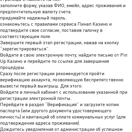
заполните форму, указав ФИО, емейл, адрес проживания и
предпочтительную валюту счета.
придумайте надежный пароль.
ознакомьтесь с правилами сервиса Пинап Казино и
подтвердите свое согласие, поставив галочку в
соответствующем поле.
Завершите первый этап регистрации, нажав на кнопку
“зарегистрироваться”.
Войдите в свою электронную почту, найдите письмо от Pin
Up Казино и перейдите по ссылке для завершения
процедуры.
Сразу после регистрации рекомендуется пройти
верификацию аккаунта, позволяющую беспрепятственно
вывести первый выигрыш. Для этого:
Войдите в личный кабинет с использование указанной при
регистрации электронной почты.
Перейдите в раздел “Верификация” и загрузите копии
паспорта (или другого документа удостоверяющего
личность) и квитанций об оплате коммунальных услуг (для
подтверждения адреса проживания).
Дождитесь уведомления от администрации об успешном