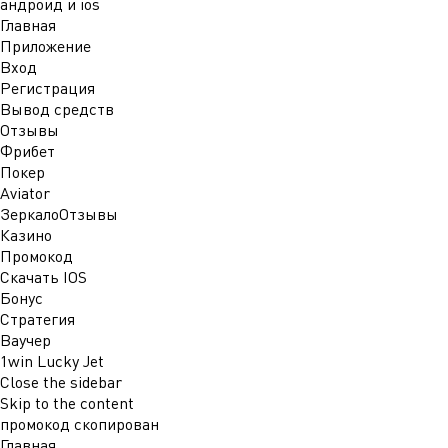
андроид и ios
Главная
Приложение
Вход
Регистрация
Вывод средств
Отзывы
Фрибет
Покер
Aviator
ЗеркалоОтзывы
Казино
Промокод
Скачать IOS
Бонус
Стратегия
Ваучер
1win Lucky Jet
Close the sidebar
Skip to the content
промокод скопирован
Главная