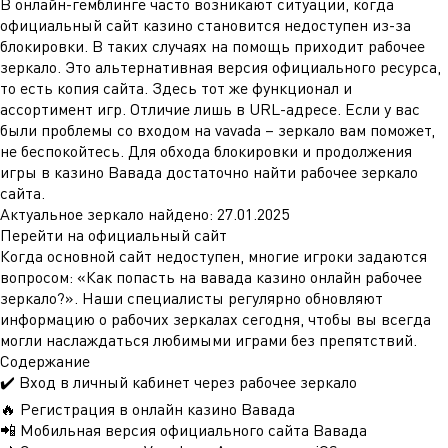
В онлайн-гемблинге часто возникают ситуации, когда
официальный сайт казино становится недоступен из-за
блокировки. В таких случаях на помощь приходит рабочее
зеркало. Это альтернативная версия официального ресурса,
то есть копия сайта. Здесь тот же функционал и
ассортимент игр. Отличие лишь в URL-адресе. Если у вас
были проблемы со входом на vavada – зеркало вам поможет,
не беспокойтесь. Для обхода блокировки и продолжения
игры в казино Вавада достаточно найти рабочее зеркало
сайта.
Актуальное зеркало найдено: 27.01.2025
Перейти на официальный сайт
Когда основной сайт недоступен, многие игроки задаются
вопросом: «Как попасть на вавада казино онлайн рабочее
зеркало?». Наши специалисты регулярно обновляют
информацию о рабочих зеркалах сегодня, чтобы вы всегда
могли наслаждаться любимыми играми без препятствий.
Содержание
✔️ Вход в личный кабинет через рабочее зеркало
🔥 Регистрация в онлайн казино Вавада
📲 Мобильная версия официального сайта Вавада