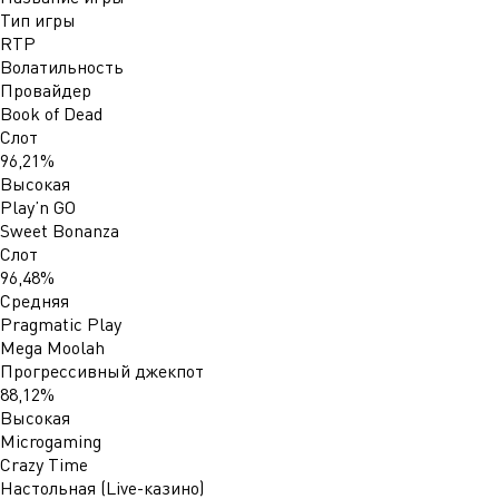
Тип игры
RTP
Волатильность
Провайдер
Book of Dead
Слот
96,21%
Высокая
Play’n GO
Sweet Bonanza
Слот
96,48%
Средняя
Pragmatic Play
Mega Moolah
Прогрессивный джекпот
88,12%
Высокая
Microgaming
Crazy Time
Настольная (Live-казино)