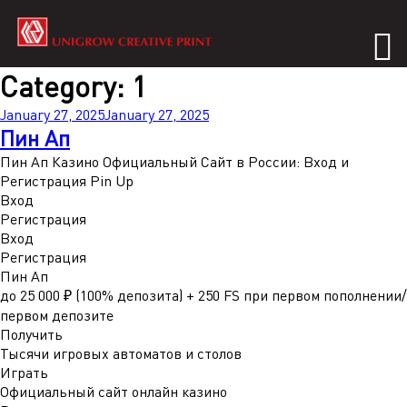
Category:
1
Posted
January 27, 2025
January 27, 2025
on
Пин Ап
Пин Ап Казино Официальный Сайт в России: Вход и
Регистрация Pin Up
Вход
Регистрация
Вход
Регистрация
Пин Ап
до 25 000 ₽ (100% депозита) + 250 FS при первом пополнении/
первом депозите
Получить
Тысячи игровых автоматов и столов
Играть
Официальный сайт онлайн казино