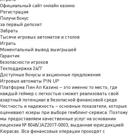
Официальный сайт онлайн казино
Регистрация
Получи бонус
за первый депозит
Забрать
Тысячи игровых автоматов и столов
Играть
Моментальный вывод выигрышей
Гарантия
безопасности игроков
Техподдержка 24/7
Доступные бонусы и акционные предложения
Игровые автоматы PIN UP
Платформа Пин Ап Казино – это именно то место, где
каждый геймер с легкостью сможет реализовать свой
азартный потенциал в безопасной финансовой среде.
Честность и надежность – основные показатели, которые
оценивают юзеры при выборе гемблинг-сервиса. Поэтому
мы предоставляем качественные услуг на основании
лицензии № 8048/JAZ2017-0003, выданная юрисдикцией
Кюрасао. Все финансовые операции проходят с