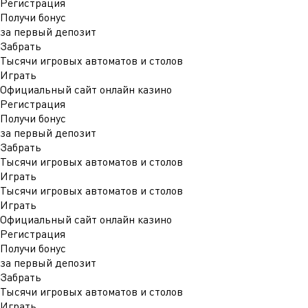
Регистрация
Получи бонус
за первый депозит
Забрать
Тысячи игровых автоматов и столов
Играть
Официальный сайт онлайн казино
Регистрация
Получи бонус
за первый депозит
Забрать
Тысячи игровых автоматов и столов
Играть
Тысячи игровых автоматов и столов
Играть
Официальный сайт онлайн казино
Регистрация
Получи бонус
за первый депозит
Забрать
Тысячи игровых автоматов и столов
Играть