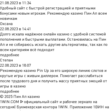
21.08.2023 в 11:34
Удобный сайт с быстрой регистрацией и приятными
бонусами новым игрокам. Рекомендую казино Пин Ап всем
новичкам
Оксана
22.08.2023 в 14:41
Долго искала надёжное онлайн казино с удобной системой
пополнения и быстрыми выплатами. Остановилась на Пин
Ап и не собираюсь искать другие альтернативы, так как по
всем критериям всё подходит
подробнее
Степан
22.08.2023 в 18:07
Рекомендую казино Pin Up за его широкую линию слотов и
крутые игры с живым диллером. Помогает расслабиться
после трудового дня и получить массу приятных эмоций от
игры в казино
подробнее
© 2025 Пин Ап казино
1WIN.COM ᐉ официальный сайт и рабочее зеркало на
сегодня| Букмекерская контора 1WIN. Приложение 1ВИН на