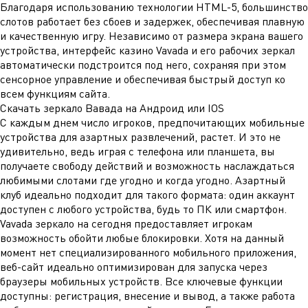
Благодаря использованию технологии HTML-5, большинство
слотов работает без сбоев и задержек, обеспечивая плавную
и качественную игру. Независимо от размера экрана вашего
устройства, интерфейс казино Vavada и его рабочих зеркал
автоматически подстроится под него, сохраняя при этом
сенсорное управление и обеспечивая быстрый доступ ко
всем функциям сайта.
Скачать зеркало Вавада на Андроид или IOS
С каждым днем число игроков, предпочитающих мобильные
устройства для азартных развлечений, растет. И это не
удивительно, ведь играя с телефона или планшета, вы
получаете свободу действий и возможность наслаждаться
любимыми слотами где угодно и когда угодно. Азартный
клуб идеально подходит для такого формата: один аккаунт
доступен с любого устройства, будь то ПК или смартфон.
Vavada зеркало на сегодня предоставляет игрокам
возможность обойти любые блокировки. Хотя на данный
момент нет специализированного мобильного приложения,
веб-сайт идеально оптимизирован для запуска через
браузеры мобильных устройств. Все ключевые функции
доступны: регистрация, внесение и вывод, а также работа