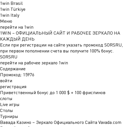
1win Brasil
1win Türkiye
1win Italy
Меню
перейти на 1win
1WIN – ОФИЦИАЛЬНЫЙ САЙТ И РАБОЧЕЕ ЗЕРКАЛО НА
КАЖДЫЙ ДЕНЬ
Если при регистрации на сайте указать промокод SORSRU,
при первом пополнении счета вы получите 100% бонус.
SORSRU
перейти на рабочее зеркало 1win
Содержание
Промокод: 15976
войти
регистрация
Приветственный бонус до 1 000 $ + 100 фриспинов
слоты
Live игры
Столы
Турниры
Вавада Казино – Зеркало Официального Сайта Vavada.com